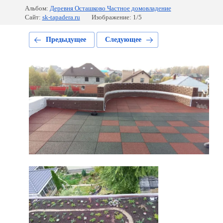
Альбом:
Деревня Осташково Частное домовладение
Сайт:
sk-tapadera.ru
Изображение: 1/5
Предыдущее
Следующее